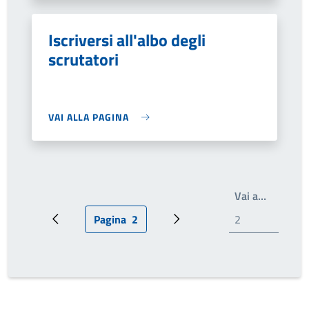
Iscriversi all'albo degli
scrutatori
VAI ALLA PAGINA
Scrivi il
Vai a…
Pagina
2
Pagina precedente
Pagina attuale
Pagina successiva