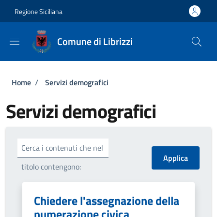
Salta al contenuto principale
Skip to footer content
Regione Siciliana
Comune di Librizzi
Briciole di pane
Home
/
Servizi demografici
Servizi demografici
Cerca i contenuti che nel
titolo contengono:
Chiedere l'assegnazione della
numerazione civica