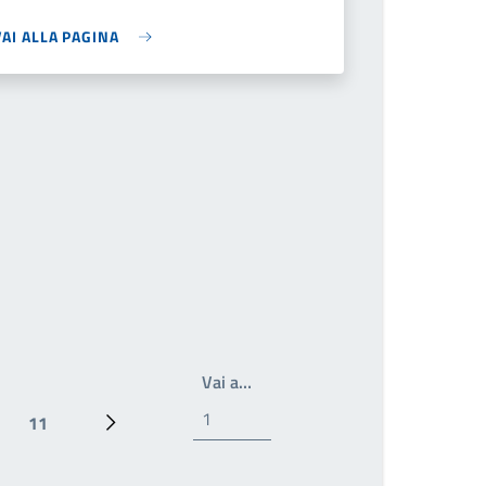
VAI ALLA PAGINA
Scrivi il numero della pagina a 
Vai a…
11
Ultima pagina
Pagina successiva