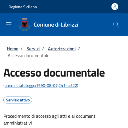
Salta al contenuto principale
Skip to footer content
Regione Siciliana
Comune di Librizzi
Briciole di pane
Home
/
Servizi
/
Autorizzazioni
/
Accesso documentale
Accesso documentale
(
urn:nir:stato:legge:1990-08-07;241~art22
)
Servizio attivo
Procedimento di accesso agli atti e ai documenti
amministrativi