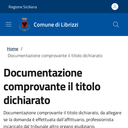
Salta al contenuto principale
Skip to footer content
Regione Siciliana
Comune di Librizzi
Briciole di pane
Home
/
Documentazione comprovante il titolo dichiarato
Documentazione
comprovante il titolo
dichiarato
Documentazione comprovante il titolo dichiarato, da allegare
se la domanda è effettuata dall'affittuario, professionista
incaricato dal tribunale altro organo giudiziario,