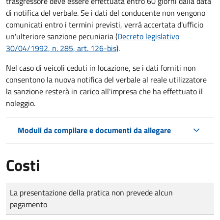
trasgressore deve essere effettuata entro 60 giorni dalla data
di notifica del verbale.
Se i dati del conducente non vengono
comunicati entro i termini previsti, verrà accertata d'ufficio
un'ulteriore sanzione pecuniaria (
Decreto legislativo
30/04/1992, n. 285, art. 126-bis
).
Nel caso di veicoli ceduti in locazione, se i dati forniti non
consentono la nuova notifica del verbale al reale utilizzatore
la sanzione resterà in carico all'impresa che ha effettuato il
noleggio.
Moduli da compilare e documenti da allegare
Costi
Tipo di pagamento
Importo
La presentazione della pratica non prevede alcun
pagamento