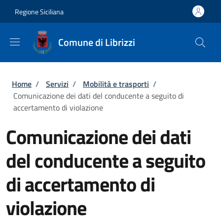
Salta al contenuto principale
Skip to footer content
Regione Siciliana
Comune di Librizzi
Briciole di pane
Home
/
Servizi
/
Mobilità e trasporti
/
Comunicazione dei dati del conducente a seguito di
accertamento di violazione
Comunicazione dei dati
del conducente a seguito
di accertamento di
violazione