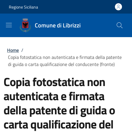
Salta al contenuto principale
Skip to footer content
Regione Siciliana
Comune di Librizzi
Briciole di pane
Home
/
Copia fotostatica non autenticata e firmata della patente
di guida o carta qualificazione del conducente (fronte)
Copia fotostatica non
autenticata e firmata
della patente di guida o
carta qualificazione del