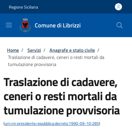
Salta al contenuto principale
Skip to footer content
Regione Siciliana
Comune di Librizzi
Briciole di pane
Home
/
Servizi
/
Anagrafe e stato civile
/
Traslazione di cadavere, ceneri o resti mortali da
tumulazione provvisoria
Traslazione di cadavere,
ceneri o resti mortali da
tumulazione provvisoria
(
urn:nir:presidente.repubblica:decreto:1990-09-10;285
)