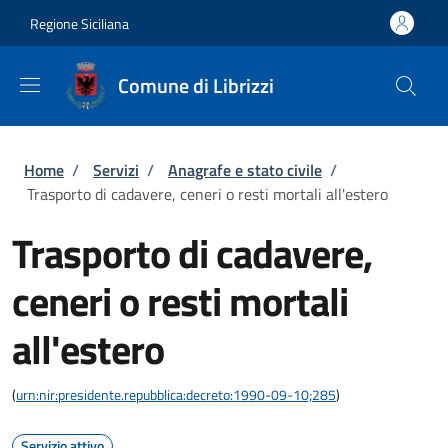
Salta al contenuto principale
Skip to footer content
Regione Siciliana
Comune di Librizzi
Briciole di pane
Home
/
Servizi
/
Anagrafe e stato civile
/
Trasporto di cadavere, ceneri o resti mortali all'estero
Trasporto di cadavere,
ceneri o resti mortali
all'estero
(
urn:nir:presidente.repubblica:decreto:1990-09-10;285
)
Servizio attivo