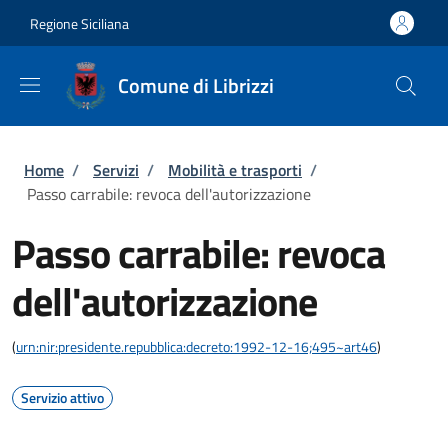
Salta al contenuto principale
Skip to footer content
Regione Siciliana
Comune di Librizzi
Briciole di pane
Home
/
Servizi
/
Mobilità e trasporti
/
Passo carrabile: revoca dell'autorizzazione
Passo carrabile: revoca
dell'autorizzazione
(
urn:nir:presidente.repubblica:decreto:1992-12-16;495~art46
)
Servizio attivo