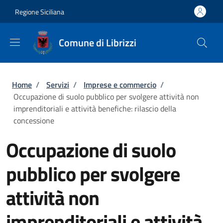
Salta al contenuto principale
Skip to footer content
Regione Siciliana
Comune di Librizzi
Briciole di pane
Home
/
Servizi
/
Imprese e commercio
/
Occupazione di suolo pubblico per svolgere attività non
imprenditoriali e attività benefiche: rilascio della
concessione
Occupazione di suolo
pubblico per svolgere
attività non
imprenditoriali e attività