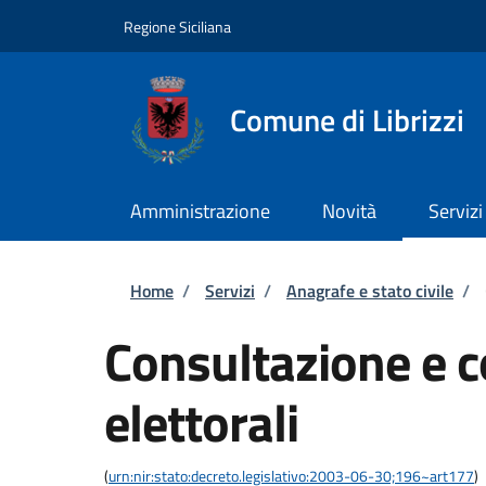
Salta al contenuto principale
Skip to footer content
Regione Siciliana
Comune di Librizzi
Amministrazione
Novità
Servizi
Briciole di pane
Home
/
Servizi
/
Anagrafe e stato civile
/
Consultazione e co
elettorali
(
urn:nir:stato:decreto.legislativo:2003-06-30;196~art177
)