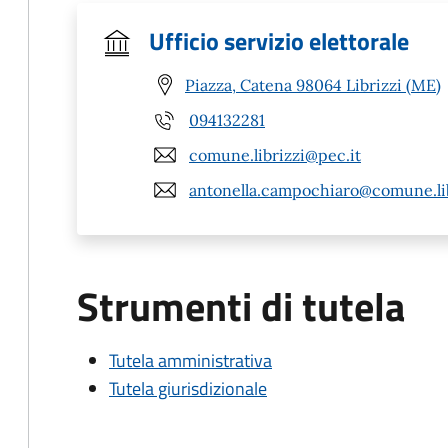
Ufficio servizio elettorale
Piazza, Catena 98064 Librizzi (ME)
094132281
comune.librizzi@pec.it
antonella.campochiaro@comune.lib
Strumenti di tutela
Tutela amministrativa
Tutela giurisdizionale