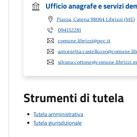
Ufficio anagrafe e servizi de
Piazza, Catena 98064 Librizzi (ME)
094132281
comune.librizzi@pec.it
antonietta.castelluzzo@comune.libr
silvana.cottone@comune.librizzi.m
Strumenti di tutela
Tutela amministrativa
Tutela giurisdizionale