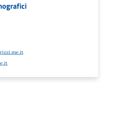
mografici
izzi.me.it
e.it