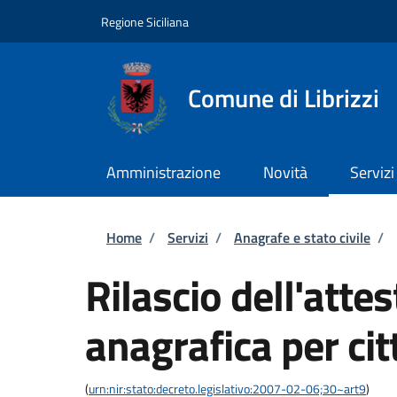
Salta al contenuto principale
Skip to footer content
Regione Siciliana
Comune di Librizzi
Amministrazione
Novità
Servizi
Briciole di pane
Home
/
Servizi
/
Anagrafe e stato civile
/
Rilascio dell'attes
anagrafica per cit
(
urn:nir:stato:decreto.legislativo:2007-02-06;30~art9
)