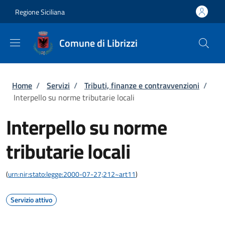
Salta al contenuto principale
Skip to footer content
Regione Siciliana
Comune di Librizzi
Briciole di pane
Home
/
Servizi
/
Tributi, finanze e contravvenzioni
/
Interpello su norme tributarie locali
Interpello su norme
tributarie locali
(
urn:nir:stato:legge:2000-07-27;212~art11
)
Servizio attivo