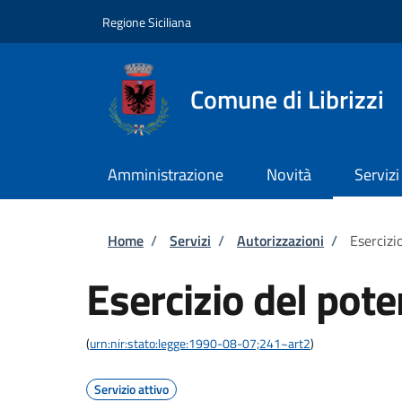
Salta al contenuto principale
Skip to footer content
Regione Siciliana
Comune di Librizzi
Amministrazione
Novità
Servizi
Briciole di pane
Home
/
Servizi
/
Autorizzazioni
/
Esercizi
Esercizio del pote
(
urn:nir:stato:legge:1990-08-07;241~art2
)
Servizio attivo