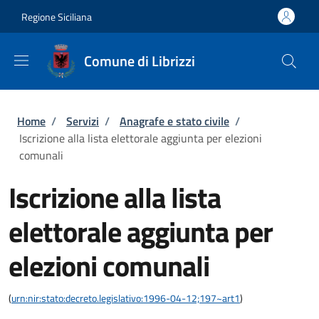
Salta al contenuto principale
Skip to footer content
Regione Siciliana
Comune di Librizzi
Briciole di pane
Home
/
Servizi
/
Anagrafe e stato civile
/
Iscrizione alla lista elettorale aggiunta per elezioni
comunali
Iscrizione alla lista
elettorale aggiunta per
elezioni comunali
(
urn:nir:stato:decreto.legislativo:1996-04-12;197~art1
)