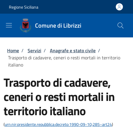
Salta al contenuto principale
Skip to footer content
Regione Siciliana
Comune di Librizzi
Briciole di pane
Home
/
Servizi
/
Anagrafe e stato civile
/
Trasporto di cadavere, ceneri o resti mortali in territorio
italiano
Trasporto di cadavere,
ceneri o resti mortali in
territorio italiano
(
urn:nir:presidente.repubblica:decreto:1990-09-10;285~art24
)