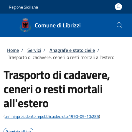
Salta al contenuto principale
Skip to footer content
Regione Siciliana
Comune di Librizzi
Briciole di pane
Home
/
Servizi
/
Anagrafe e stato civile
/
Trasporto di cadavere, ceneri o resti mortali all'estero
Trasporto di cadavere,
ceneri o resti mortali
all'estero
(
urn:nir:presidente.repubblica:decreto:1990-09-10;285
)
Servizio attivo