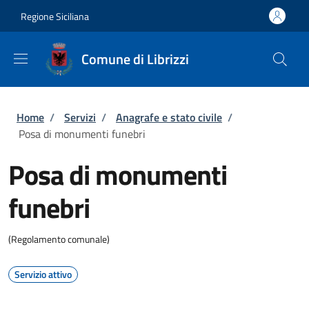
Salta al contenuto principale
Skip to footer content
Regione Siciliana
Comune di Librizzi
Briciole di pane
Home
/
Servizi
/
Anagrafe e stato civile
/
Posa di monumenti funebri
Posa di monumenti
funebri
(Regolamento comunale)
Servizio attivo