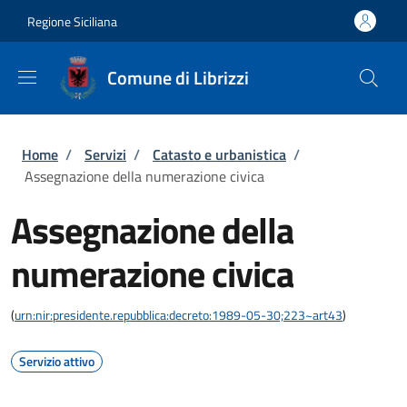
Salta al contenuto principale
Skip to footer content
Regione Siciliana
Comune di Librizzi
Briciole di pane
Home
/
Servizi
/
Catasto e urbanistica
/
Assegnazione della numerazione civica
Assegnazione della
numerazione civica
(
urn:nir:presidente.repubblica:decreto:1989-05-30;223~art43
)
Servizio attivo