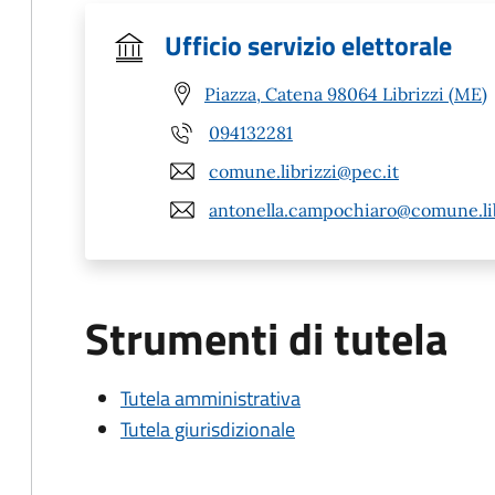
Ufficio servizio elettorale
Piazza, Catena 98064 Librizzi (ME)
094132281
comune.librizzi@pec.it
antonella.campochiaro@comune.lib
Strumenti di tutela
Tutela amministrativa
Tutela giurisdizionale