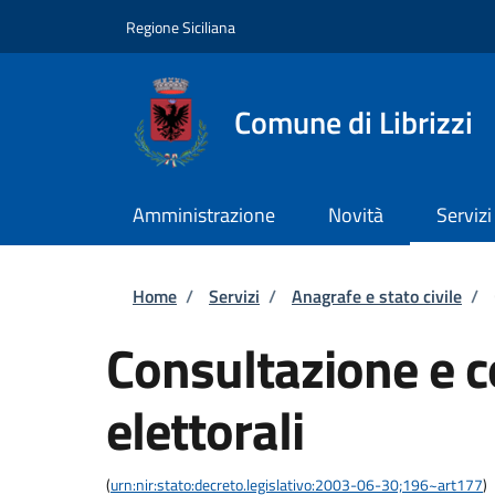
Salta al contenuto principale
Skip to footer content
Regione Siciliana
Comune di Librizzi
Amministrazione
Novità
Servizi
Briciole di pane
Home
/
Servizi
/
Anagrafe e stato civile
/
Consultazione e co
elettorali
(
urn:nir:stato:decreto.legislativo:2003-06-30;196~art177
)