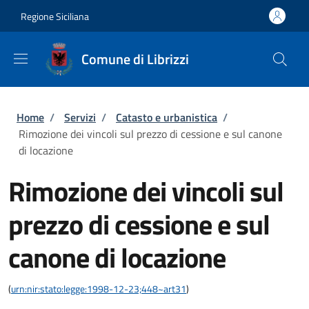
Salta al contenuto principale
Skip to footer content
Regione Siciliana
Comune di Librizzi
Briciole di pane
Home
/
Servizi
/
Catasto e urbanistica
/
Rimozione dei vincoli sul prezzo di cessione e sul canone
di locazione
Rimozione dei vincoli sul
prezzo di cessione e sul
canone di locazione
(
urn:nir:stato:legge:1998-12-23;448~art31
)