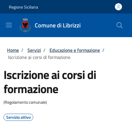
Salta al contenuto principale
Skip to footer content
Regione Siciliana
Comune di Librizzi
Briciole di pane
Home
/
Servizi
/
Educazione e formazione
/
Iscrizione ai corsi di formazione
Iscrizione ai corsi di
formazione
(Regolamento comunale)
Servizio attivo