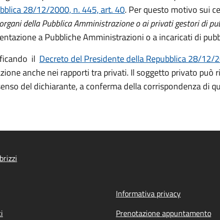
bblica 28/12/2000, n. 445, art. 40
. Per questo motivo sui ce
rgani della Pubblica Amministrazione o ai privati gestori di pubb
sentazione a Pubbliche Amministrazioni o a incaricati di pubbl
ficando il
Decreto del Presidente della Repubblica 28/12/20
cazione anche nei rapporti tra privati. Il soggetto privato pu
onsenso del dichiarante, a conferma della corrispondenza di q
brizzi
Informativa privacy
i
Prenotazione appuntamento