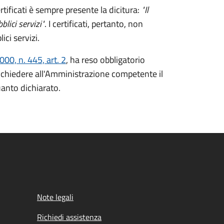
rtificati è sempre presente la dicitura:
"Il
lici servizi"
. I certificati, pertanto, non
ici servizi.
00, n. 445, art. 2
, ha reso obbligatorio
ò richiedere all'Amministrazione competente il
uanto dichiarato.
Note legali
Richiedi assistenza