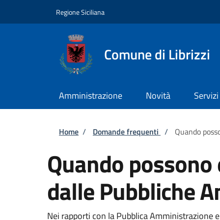
Salta al contenuto principale
Skip to footer content
Regione Siciliana
Comune di Librizzi
Amministrazione
Novità
Servizi
Briciole di pane
Home
/
Domande frequenti
/
Quando possono
Quando possono esse
dalle Pubbliche A
Nei rapporti con la Pubblica Amministrazione e i 