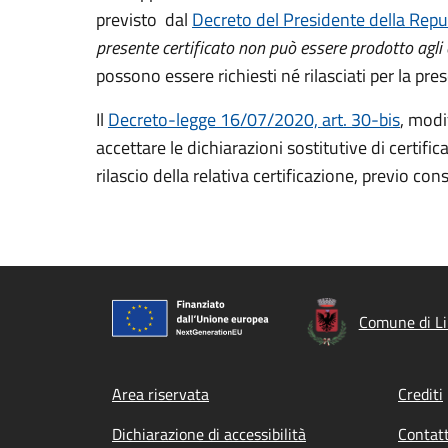
previsto dal
Decreto del Presidente della Repu
presente certificato non può essere prodotto agli o
possono essere richiesti né rilasciati per la pre
Il
Decreto-legge 16/07/2020, art. 30-bis
, modi
accettare le dichiarazioni sostitutive di certifi
rilascio della relativa certificazione, previo c
Comune di Li
Footer menu
Area riservata
Crediti
Dichiarazione di accessibilità
Contatt