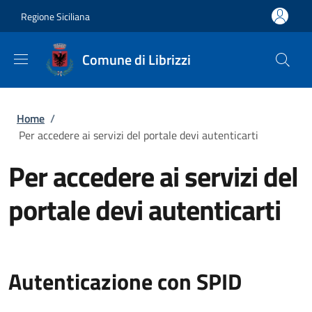
Salta al contenuto principale
Skip to footer content
Regione Siciliana
Comune di Librizzi
Briciole di pane
Home
/
Per accedere ai servizi del portale devi autenticarti
Per accedere ai servizi del
portale devi autenticarti
Autenticazione con SPID