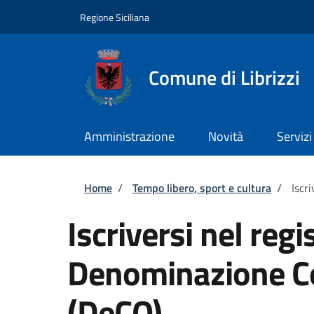
Salta al contenuto principale
Skip to footer content
Regione Siciliana
Comune di Librizzi
Amministrazione
Novità
Servizi
Briciole di pane
Home
/
Tempo libero, sport e cultura
/
Iscr
Iscriversi nel regi
Denominazione Co
(DeCO)