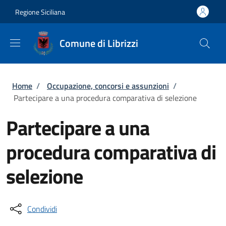
Salta al contenuto principale
Skip to footer content
Regione Siciliana
Comune di Librizzi
Briciole di pane
Home
/
Occupazione, concorsi e assunzioni
/
Partecipare a una procedura comparativa di selezione
Partecipare a una
procedura comparativa di
selezione
Condividi