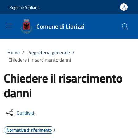
Salta al contenuto principale
Skip to footer content
Regione Siciliana
Comune di Librizzi
Briciole di pane
Home
/
Segreteria generale
/
Chiedere il risarcimento danni
Chiedere il risarcimento
danni
Condividi
Normativa di riferimento