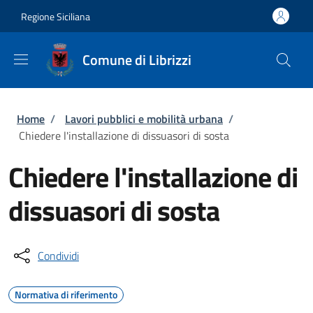
Salta al contenuto principale
Skip to footer content
Regione Siciliana
Comune di Librizzi
Briciole di pane
Home
/
Lavori pubblici e mobilità urbana
/
Chiedere l'installazione di dissuasori di sosta
Chiedere l'installazione di
dissuasori di sosta
Condividi
Normativa di riferimento