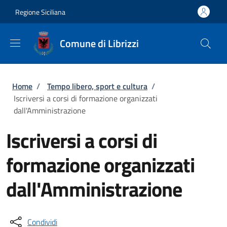
Salta al contenuto principale
Skip to footer content
Regione Siciliana
Comune di Librizzi
Briciole di pane
Home
/
Tempo libero, sport e cultura
/
Iscriversi a corsi di formazione organizzati
dall'Amministrazione
Iscriversi a corsi di
formazione organizzati
dall'Amministrazione
Condividi