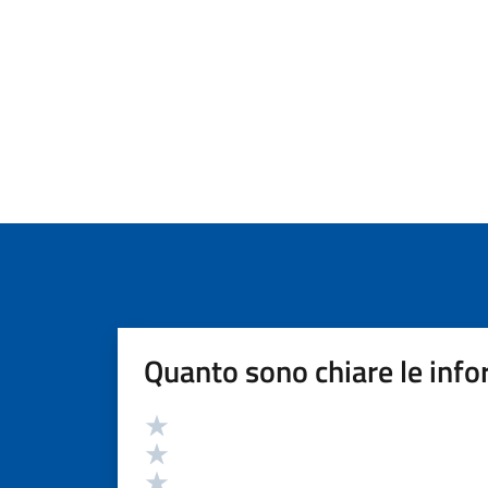
Quanto sono chiare le info
Valutazione
Valuta 5 stelle su 5
Valuta 4 stelle su 5
Valuta 3 stelle su 5