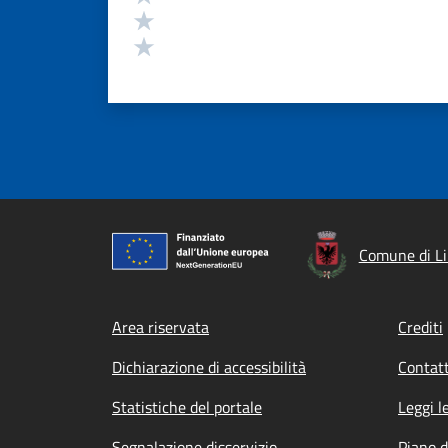
Valuta 2 stelle su 5
Valuta 1 stelle su 5
Comune di Li
Footer menu
Area riservata
Crediti
Dichiarazione di accessibilità
Contatt
Statistiche del portale
Leggi l
Segnalazione disservizio
Piano d