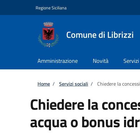
Salta al contenuto principale
Skip to footer content
Regione Siciliana
Comune di Librizzi
Amministrazione
Novità
Servizi
Briciole di pane
Home
/
Servizi sociali
/
Chiedere la concess
Chiedere la conce
acqua o bonus idr