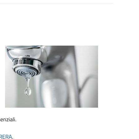
enziali.
ARERA
.